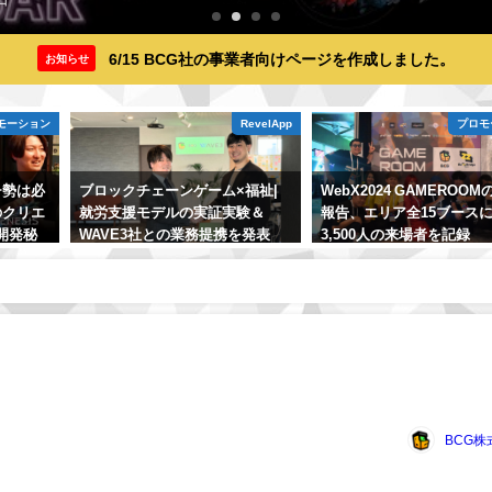
6/15 BCG社の事業者向けページを作成しました。
お知らせ
モーション
RevelApp
プロモ
チ勢は必
ブロックチェーンゲーム×福祉|
WebX2024 GAMEROO
Sのクリエ
就労支援モデルの実証実験＆
報告、エリア全15ブース
開発秘
WAVE3社との業務提携を発表
3,500人の来場者を記録
。【後
2024年2月28日
2024年9月19日
BCG株