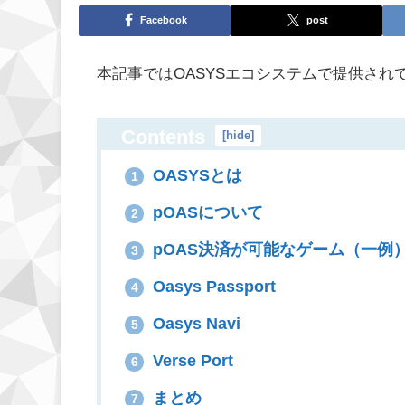
Facebook
post
本記事ではOASYSエコシステムで提供さ
Contents
[
hide
]
OASYSとは
1
pOASについて
2
pOAS決済が可能なゲーム（一例
3
Oasys Passport
4
Oasys Navi
5
Verse Port
6
まとめ
7