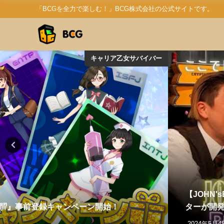
「BCGを全力で楽しむ！」BCG株式会社の公式サイトです。
キャリア乙女サバイバー
【JOHN
間⁉』事前登録キャンペーン開始！
ターが開
2024年5月4