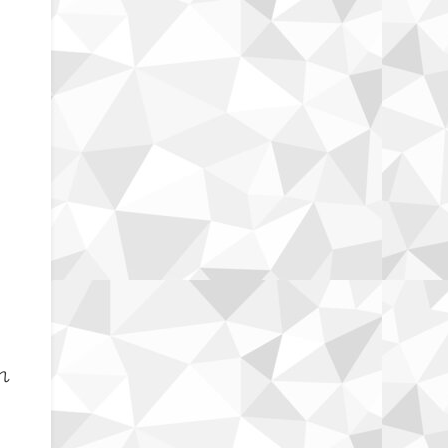
価
ス
れ