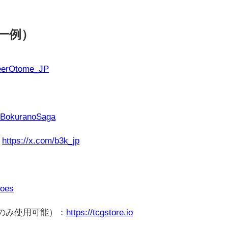
一例）
reerOtome_JP
m/BokuranoSaga
：
https://x.com/b3k_jp
roes
でのみ使用可能）：
https://tcgstore.io