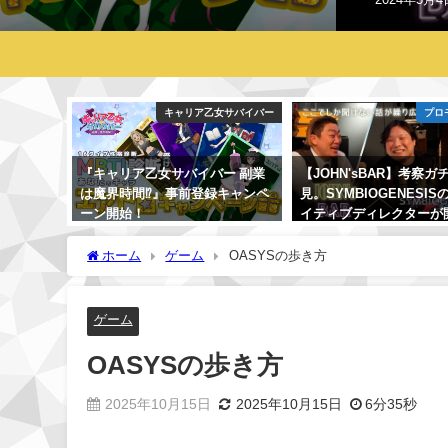
キャリア乙女サバイバー
プロ
『キャリア乙女サバイバー 副業
【JOHN'sBAR】考察ガ
は魔界時間⁉』事前登録キャンペ
見。SYMBIOGENESI
ーン開始！
イティブディレクターが
話や考察ネタをポロり…
2024年12月24日
編】
ホーム
ゲーム
OASYSの歩き方
2024年5月4日
ゲーム
OASYSの歩き方
2025年10月15日
2025年10月15日
6分35秒