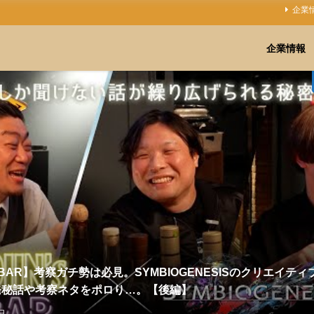
企業
企業情報
'sBAR】考察ガチ勢は必見。SYMBIOGENESISのクリエイテ
発秘話や考察ネタをポロり…。【後編】
日