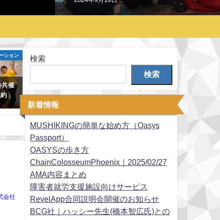
ーション
検索
検索
Mの共催
に約
新着情報
MUSHIKINGの簡単な始め方（Oasys
Passport）
OASYSの歩き方
ChainColosseumPhoenix｜2025/02/27
AMA内容まとめ
障害者就労支援施設向けサービス
式会社
RevelApp合同説明会開催のお知らせ
BCG社｜ハッシー先生(橋本智広氏)との