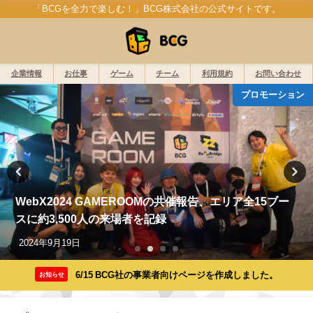
「BCGを全力で楽しむ！」BCG株式会社の公式サイトです。
企業情報
お仕事
ゲーム
チーム
利用規約
お問い合わせ
プロモーション
WebX2024 GAMEROOMの共催報告、エリア全15ブー
スに約3,500人の来場者を記録
2024年9月19日
6/15 BCG社の事業者向けページを作成しました。
お知らせ