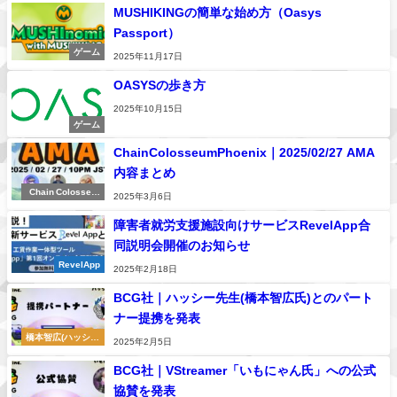
MUSHIKINGの簡単な始め方（Oasys
Passport）
ゲーム
2025年11月17日
OASYSの歩き方
2025年10月15日
ゲーム
ChainColosseumPhoenix｜2025/02/27 AMA
内容まとめ
Chain Colosseu
2025年3月6日
m Phoenix
障害者就労支援施設向けサービスRevelApp合
同説明会開催のお知らせ
RevelApp
2025年2月18日
BCG社｜ハッシー先生(橋本智広氏)とのパート
ナー提携を発表
橋本智広(ハッシー
2025年2月5日
橋本)
BCG社｜VStreamer「いもにゃん氏」への公式
協賛を発表