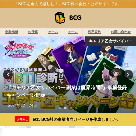
「BCGを全力で楽しむ！」BCG株式会社の公式サイトです。
企業情報
お仕事
ゲーム
チーム
利用規約
お問い合わせ
キャリア乙女サバイバー
『キャリア乙女サバイバー 副業は魔界時間⁉』事前登録
キャンペーン開始！
2024年12月24日
6/15 BCG社の事業者向けページを作成しました。
お知らせ