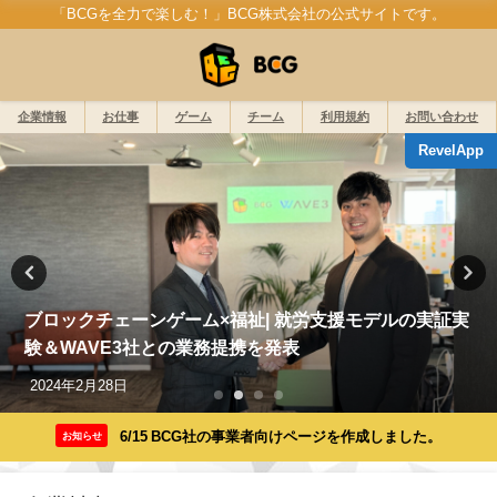
「BCGを全力で楽しむ！」BCG株式会社の公式サイトです。
企業情報
お仕事
ゲーム
チーム
利用規約
お問い合わせ
RevelApp
ブロックチェーンゲーム×福祉| 就労支援モデルの実証実
験＆WAVE3社との業務提携を発表
2024年2月28日
6/15 BCG社の事業者向けページを作成しました。
お知らせ