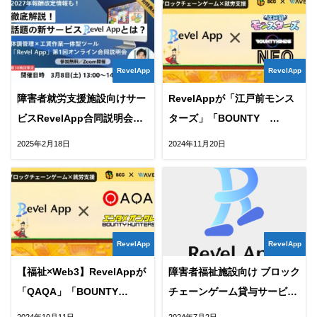
RevelApp
RevelApp
障害者就労支援施設向けサー
RevelAppが「江戸前モンス
ビスRevelApp合同説明会開
ターズ」「BOUNTY
催のお知らせ
KINDS」「NEO NFT
2025年2月18日
2024年11月20日
PROJECT」と業務提携
RevelApp
RevelApp
【福祉×Web3】RevelAppが
障害者福祉施設向け ブロック
「QAQA」「BOUNTY
チェーンゲーム貸与サービス
HUNTERS」との業務提携を
「RevelApp」正式に施設向
2024年10月11日
2024年7月2日