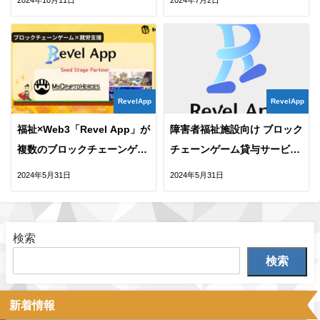
発表！
けサービス展開を開始
RevelApp
RevelApp
福祉×Web3「Revel App」が
障害者福祉施設向け ブロック
複数のブロックチェーンゲー
チェーンゲーム貸与サービス
ムとパートナーシップ締結を
「RevelApp」のロゴデザイ
2024年5月31日
2024年5月31日
発表！
ンが決定
検索
検索
新着情報