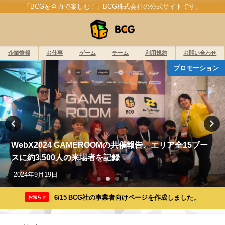
「BCGを全力で楽しむ！」BCG株式会社の公式サイトです。
企業情報
お仕事
ゲーム
チーム
利用規約
お問い合わせ
プロモーション
WebX2024 GAMEROOMの共催報告、エリア全15ブー
スに約3,500人の来場者を記録
2024年9月19日
6/15 BCG社の事業者向けページを作成しました。
お知らせ