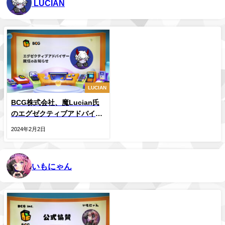
LUCIAN
LUCIAN
BCG株式会社、魔Lucian氏
のエグゼクティブアドバイザ
ー就任を発表
2024年2月2日
いもにゃん