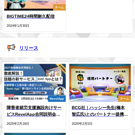
チーム
BIGTIME24時間耐久配信
2024年1月30日
リリース
RevelApp
チーム
障害者就労支援施設向けサー
BCG社｜ハッシー先生(橋本
ビスRevelApp合同説明会開
智広氏)とのパートナー提携を
催のお知らせ
発表
2025年2月18日
2025年2月5日