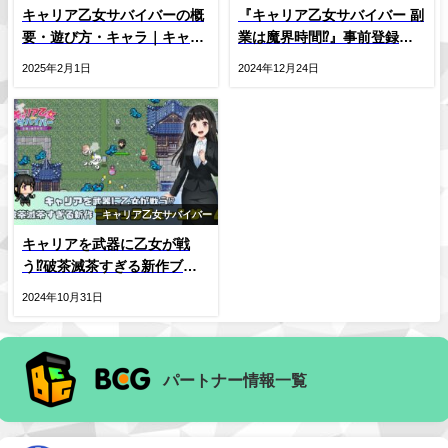
キャリア乙女サバイバーの概
『キャリア乙女サバイバー 副
要・遊び方・キャラ｜キャリ
業は魔界時間⁉』事前登録キ
サバ通信まとめ
ャンペーン開始！
2025年2月1日
2024年12月24日
キャリア乙女サバイバー
キャリアを武器に乙女が戦
う⁉破茶滅茶すぎる新作ブロ
ックチェーンゲーム『キャリ
2024年10月31日
ア乙女サバイバー 副業は魔界
時間⁉』リリース決定。ゲー
ム概要の紹介
パートナー情報一覧