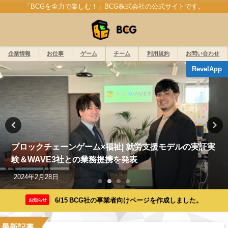
「BCGを全力で楽しむ！」BCG株式会社の公式サイトです。
企業情報
お仕事
ゲーム
チーム
利用規約
お問い合わせ
RevelApp
ブロックチェーンゲーム×福祉| 就労支援モデルの実証実
験＆WAVE3社との業務提携を発表
2024年2月28日
6/15 BCG社の事業者向けページを作成しました。
お知らせ
最新記事