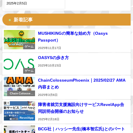
発表
2025年2月5日
新着記事
MUSHIKINGの簡単な始め方（Oasys
Passport）
ゲーム
2025年11月17日
OASYSの歩き方
2025年10月15日
ゲーム
ChainColosseumPhoenix｜2025/02/27 AMA
内容まとめ
Chain Colosseu
2025年3月6日
m Phoenix
障害者就労支援施設向けサービスRevelApp合
同説明会開催のお知らせ
RevelApp
2025年2月18日
BCG社｜ハッシー先生(橋本智広氏)とのパート