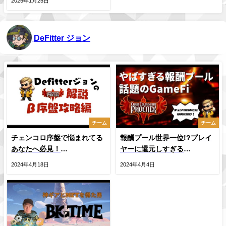
2025年1月25日
DeFitter ジョン
チーム
チーム
チェンコロ序盤で悩まれてる
報酬プール世界一位!?プレイ
あなたへ必見！
ヤーに還元しすぎる
「ChainColosseumPhoenix」
GAMEFI「ChainColosseumPh
2024年4月18日
2024年4月4日
序盤攻略ver1 #チェンコロ
の始め方解説 #チェンコロ