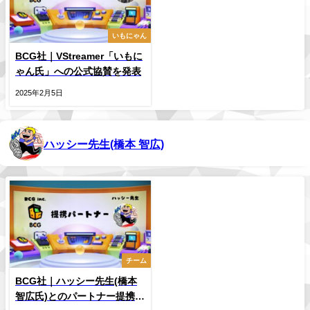
いもにゃん
BCG社｜VStreamer「いもに
ゃん氏」への公式協賛を発表
2025年2月5日
ハッシー先生(橋本 智広)
チーム
BCG社｜ハッシー先生(橋本
智広氏)とのパートナー提携を