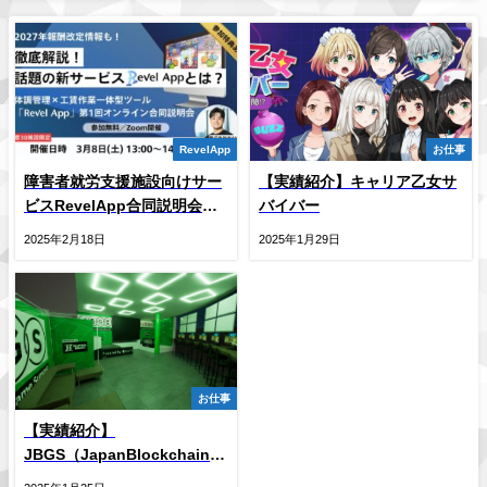
RevelApp
お仕事
障害者就労支援施設向けサー
【実績紹介】キャリア乙女サ
ビスRevelApp合同説明会開
バイバー
催のお知らせ
2025年2月18日
2025年1月29日
お仕事
【実績紹介】
JBGS（JapanBlockchainGameSummit）
下半期