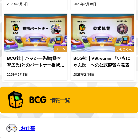
催のお知らせ
2025年3月6日
2025年2月18日
チーム
いもにゃん
BCG社｜ハッシー先生(橋本
BCG社｜VStreamer「いもに
智広氏)とのパートナー提携を
ゃん氏」への公式協賛を発表
発表
2025年2月5日
2025年2月5日
情報一覧
お仕事