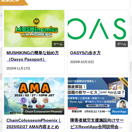
ゲーム
ゲーム
MUSHIKINGの簡単な始め方
OASYSの歩き方
（Oasys Passport）
2025年10月15日
2025年11月17日
Chain Colosseum Phoenix
RevelApp
ChainColosseumPhoenix｜
障害者就労支援施設向けサー
2025/02/27 AMA内容まとめ
ビスRevelApp合同説明会開