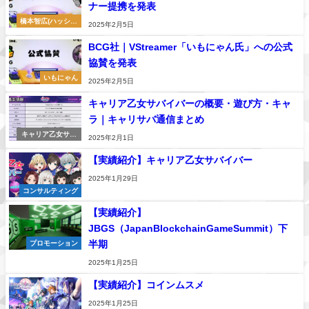
ナー提携を発表
橋本智広(ハッシー
2025年2月5日
橋本)
BCG社｜VStreamer「いもにゃん氏」への公式
協賛を発表
いもにゃん
2025年2月5日
キャリア乙女サバイバーの概要・遊び方・キャ
ラ｜キャリサバ通信まとめ
キャリア乙女サバ
2025年2月1日
イバー
【実績紹介】キャリア乙女サバイバー
2025年1月29日
コンサルティング
【実績紹介】
JBGS（JapanBlockchainGameSummit）下
半期
プロモーション
2025年1月25日
【実績紹介】コインムスメ
2025年1月25日