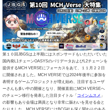
第１０回JBGSは上半期にはスポンサードもいただいていた
国内発L1チェーンOASYSのバリデータおよびL2チェーンを
提供するMCH VERSEにフォーカスをあて、１１月２２日
に開催されました。MCH VERSEでは2024年後半に参加を
表明するゲームプロジェクトが増え始め、注目するユーザ
ーさんも多い中の開催となり、開催直前にMCH VERSEへ
のチェーン移行を発表した注目タイトル「
コインムスメ
」
の影響もあり会場は満員となり非常に賑わいを見せる会と
なりました。MCH VERSEにはBCG社も深く関わりのある