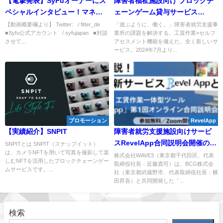
【電撃発表】SyFuオーナーにス
障害者福祉施設向け ブロックチ
ペシャルインタビュー！マネー
ェーンゲーム貸与サービス
フォワードと連携はヤバすぎだ
「RevelApp」正式に施設向けサ
【動画概要欄より】 Twitter: / fitter_de
「遊ぶように、働く。」障害者就労支援事
■Syfu公式アカウント / syfujapan ■対談
業所の課題を解決する、工賃作業×セルフ
ろ！！
ービス展開を開始
させて...
アセスメント機能を備えた、全く新しいサ
ービス。2024年7月より...
プロモーション
RevelApp
【実績紹介】SNPIT
障害者就労支援施設向けサービ
スRevelApp合同説明会開催のお
SNPITとは SNPIT（スナップイット）
は、カメラNFTを用いて写真を撮影して楽
知らせ
株式会社WAVE3（東京都千代田区、代表
しむNFTを活用したブロックチェーンゲー
取締役社長：近藤貴司）は、BCG株式会
ムサービスです。...
社（東京都武蔵野市、代表取締役社長：横
田昇吾）と共同開発した「...
検索