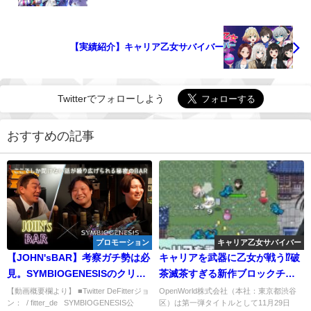
【実績紹介】キャリア乙女サバイバー
Twitterでフォローしよう
おすすめの記事
プロモーション
キャリア乙女サバイバー
【JOHN'sBAR】考察ガチ勢は必
キャリアを武器に乙女が戦う⁉破
見。SYMBIOGENESISのクリエ
茶滅茶すぎる新作ブロックチェ
イティブディレクターが開発秘
ーンゲーム『キャリア乙女サバ
【動画概要欄より】 ■Twitter DeFitterジョ
OpenWorld株式会社（本社：東京都渋谷
ン： / fitter_de SYMBIOGENESIS公
区）は第一弾タイトルとして11月29日
話や考察ネタをポロり…。【後
イバー 副業は魔界時間⁉』リリー