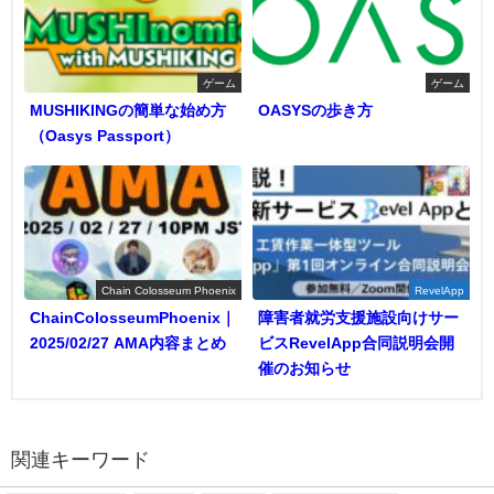
ゲーム
ゲーム
MUSHIKINGの簡単な始め方
OASYSの歩き方
（Oasys Passport）
Chain Colosseum Phoenix
RevelApp
ChainColosseumPhoenix｜
障害者就労支援施設向けサー
2025/02/27 AMA内容まとめ
ビスRevelApp合同説明会開
催のお知らせ
関連キーワード