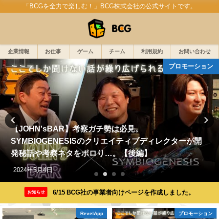
「BCGを全力で楽しむ！」BCG株式会社の公式サイトです。
企業情報
お仕事
ゲーム
チーム
利用規約
お問い合わせ
キャリア乙女サバイバー
『キャリア乙女サバイバー 副業は魔界時間⁉』事前登録
キャンペーン開始！
2024年12月24日
6/15 BCG社の事業者向けページを作成しました。
お知らせ
プロモーション
プロモーション