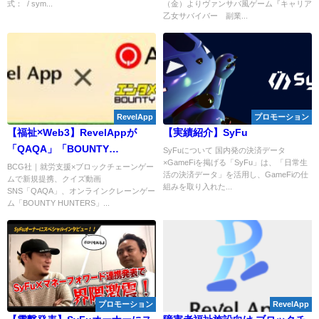
式： / sym...
（金）よりヴァンサバ風ゲーム『キャリア
編】
ス決定。ゲーム概要の紹介
乙女サバイバー 副業...
RevelApp
プロモーション
【福祉×Web3】RevelAppが
【実績紹介】SyFu
「QAQA」「BOUNTY
SyFuについて 国内発の決済データ
×GameFiを掲げる「SyFu」は、「日常生
HUNTERS」との業務提携を発
BCG社｜就労支援×ブロックチェーンゲー
活の決済データ」を活用し、GameFiの仕
ムで新規提携、クイズ動画
表！
組みを取り入れた...
SNS「QAQA」、オンラインクレーンゲー
ム「BOUNTY HUNTERS」...
プロモーション
RevelApp