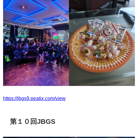
https://jbgs9.peatix.com/view
第１０回JBGS