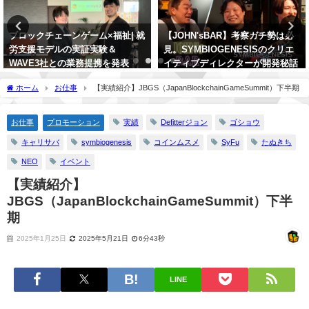
【JOHN'sBAR】考察ガチ勢は必
WebX2024 GAMEROOMの共催報
見。SYMBIOGENESISのクリエ
告、エリア全15ブースに約3,500
イティブディレクターが開発秘話
人の来場者を記録
や考察ネタをポロり…。【後編】
2024年9月19日
ホーム
お仕事
【実績紹介】JBGS（JapanBlockchainGameSummit）下半期
2024年5月4日
お仕事
プロモーション
実績
Defitterジョン
ゴショウ
キャリサバ
symbiogenesis
コインムスメ
SyFu
たぬきち
NEO
イベント
【実績紹介】
JBGS（JapanBlockchainGameSummit）下半
期
2025年1月25日
2025年5月21日
6分43秒
LINE