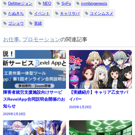
Defitterジョン
NEO
SyFu
symbiogenesis
たぬきち
イベント
キャリサバ
コインムスメ
ゴショウ
実績
お仕事
,
プロモーション
の関連記事
障害者就労支援施設向けサービ
【実績紹介】キャリア乙女サバ
スRevelApp合同説明会開催のお
イバー
知らせ
2025年1月29日
2025年2月18日