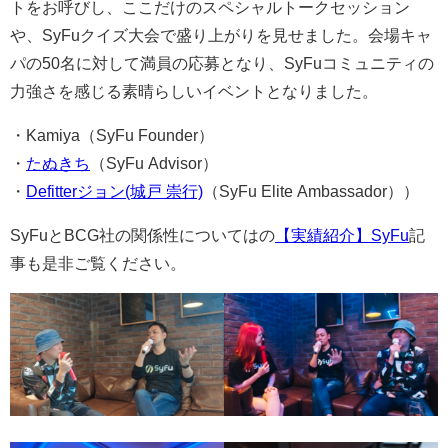
トをお呼びし、ここだけのスペシャルトークセッション
や、SyFuクイズ大会で盛り上がりを見せました。会場キャ
パの50名に対して満員の応募となり、SyFuコミュニティの
力強さを感じる素晴らしいイベントとなりました。
・Kamiya（SyFu Founder）
・
たぬきち
（SyFu Advisor）
・
Defitterジョン(城戸 崇行)
（SyFu Elite Ambassador））
SyFuとBCG社の関係性についてはの
【実績紹介】SyFu
記
事も是非ご覧ください。