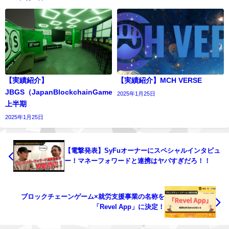
【実績紹介】
【実績紹介】MCH VERSE
JBGS（JapanBlockchainGameSummit）
2025年1月25日
上半期
2025年1月25日
【電撃発表】SyFuオーナーにスペシャルインタビュ
ー！マネーフォワードと連携はヤバすぎだろ！！
ブロックチェーンゲーム×就労支援事業の名称を
「Revel App」に決定！