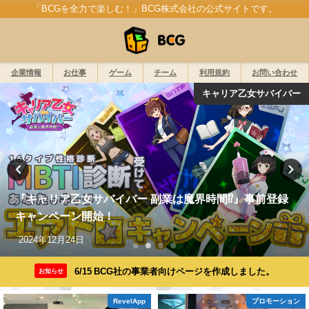
「BCGを全力で楽しむ！」BCG株式会社の公式サイトです。
企業情報
お仕事
ゲーム
チーム
利用規約
お問い合わせ
プロモーション
【JOHN'sBAR】考察ガチ勢は必見。
SYMBIOGENESISのクリエイティブディレクターが開
発秘話や考察ネタをポロり…。【後編】
2024年5月4日
6/15 BCG社の事業者向けページを作成しました。
お知らせ
プロモーション
プロモーション