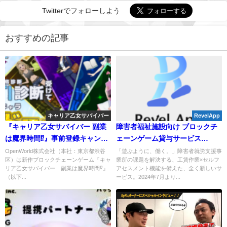
Twitterでフォローしよう
おすすめの記事
キャリア乙女サバイバー
RevelApp
『キャリア乙女サバイバー 副業
障害者福祉施設向け ブロックチ
は魔界時間⁉』事前登録キャンペ
ェーンゲーム貸与サービス
ーン開始！
「RevelApp」正式に施設向けサ
OpenWorld株式会社（本社：東京都渋谷
「遊ぶように、働く。」障害者就労支援事
区）は新作ブロックチェーンゲーム『キャ
業所の課題を解決する、工賃作業×セルフ
ービス展開を開始
リア乙女サバイバー 副業は魔界時間⁉』
アセスメント機能を備えた、全く新しいサ
（以下...
ービス。2024年7月より...