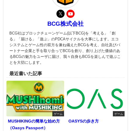
BCG株式会社
BCG社はブロックチェーンゲーム(以下BCG)を「考える」「創
る」「届ける」「遊ぶ」のPDCAサイクルを大事にします。エコ
システムとゲーム性の双方を兼ね備えたBCGを考え、自社及びパ
ートナー企業と手を取り合ってBCGを創り、創り上げた価値のあ
るBCGの魅力をユーザに届け、我々自身もBCGを楽しんで遊ぶこ
とを大切にします。
最近書いた記事
ゲーム
ゲーム
MUSHIKINGの簡単な始め方
OASYSの歩き方
（Oasys Passport）