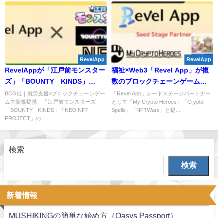
RevelApp
RevelApp
RevelAppが「江戸前モンスター
福祉×Web3「Revel App」が複
ズ」「BOUNTY KINDS」
数のブロックチェーンゲームと
「NEO NFT PROJECT」と業務
パートナーシップ締結を発表！
BCG社｜就労支援×ブロックチェーンゲー
「Revel App」シードステージパートナー
ムで新規提携、「江戸前モンスターズ」
として「My Crypto Heroes」「Crypto
提携
「BOUNTY KINDS」「NEO NFT
Spells」「NFTWars」と提...
PROJECT」の...
検索
検索
新着情報
MUSHIKINGの簡単な始め方（Oasys Passport）