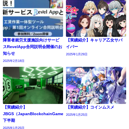
障害者就労支援施設向けサービ
【実績紹介】キャリア乙女サバ
スRevelApp合同説明会開催のお
イバー
知らせ
2025年1月29日
2025年2月18日
【実績紹介】
【実績紹介】コインムスメ
JBGS（JapanBlockchainGameSummit）
2025年1月25日
下半期
2025年1月25日