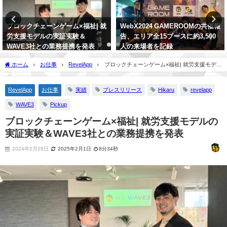
WebX2024 GAMEROOMの共催報
【JOHN'sBAR】考察ガチ勢は必
告、エリア全15ブースに約3,500
見。SYMBIOGENESISのクリエ
人の来場者を記録
イティブディレクターが開発秘話
や考察ネタをポロり…。【後編】
2024年9月19日
ホーム
お仕事
RevelApp
ブロックチェーンゲーム×福祉| 就労支援モデル
2024年5月4日
の実証実験＆WAVE3社との業務提携を発表
RevelApp
お仕事
実績
プレスリリース
Hikaru
revelapp
WAVE3
Pickup
ブロックチェーンゲーム×福祉| 就労支援モデルの
実証実験＆WAVE3社との業務提携を発表
2024年2月28日
2025年2月1日
8分34秒