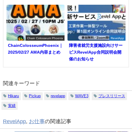
Chain Colosseum Phoenix
RevelApp
ChainColosseumPhoenix｜
障害者就労支援施設向けサー
2025/02/27 AMA内容まとめ
ビスRevelApp合同説明会開
催のお知らせ
関連キーワード
Hikaru
Pickup
revelapp
WAVE3
プレスリリース
実績
RevelApp
,
お仕事
の関連記事