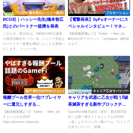
橋本智広(ハッシー橋本)
プロモーション
BCG社｜ハッシー先生(橋本智広
【電撃発表】SyFuオーナーにス
氏)とのパートナー提携を発表
ペシャルインタビュー！マネー
フォワードと連携はヤバすぎだ
このたび、BCG社は、WEB3やBCG漫画
【動画概要欄より】 Twitter: / fitter_de
の発信活動を行っている、ハッシー先生と
■Syfu公式アカウント / syfujapan ■対談
ろ！！
のパートナー提携を締結したことを発表い
させて...
たします。 ハッシー先...
城戸 崇行(DeFitterジョン)
キャリア乙女サバイバー
報酬プール世界一位!?プレイヤ
キャリアを武器に乙女が戦う⁉破
ーに還元しすぎる
茶滅茶すぎる新作ブロックチェ
GAMEFI「ChainColosseumPhoenix」
ーンゲーム『キャリア乙女サバ
【動画概要欄より】 Twitter: / fitter_de
OpenWorld株式会社（本社：東京都渋谷
チェンコロ公式HP
区）は第一弾タイトルとして11月29日
の始め方解説 #チェンコロ
イバー 副業は魔界時間⁉』リリー
https://phoenix.chaincolo...
（金）よりヴァンサバ風ゲーム『キャリア
ス決定。ゲーム概要の紹介
乙女サバイバー 副業...