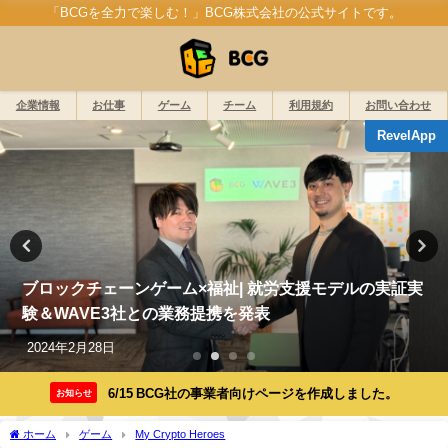
「BCGを全力で楽しむ！」BCG株式会社の公式サイトです。
企業情報
お仕事
ゲーム
チーム
利用規約
お問い合わせ
RevelApp
ブロックチェーンゲーム×福祉| 就労支援モデルの実証実
験＆WAVE3社との業務提携を発表
2024年2月28日
6/15 BCG社の事業者向けページを作成しました。
お知らせ
ホーム
ゲーム
My Crypto Heroes