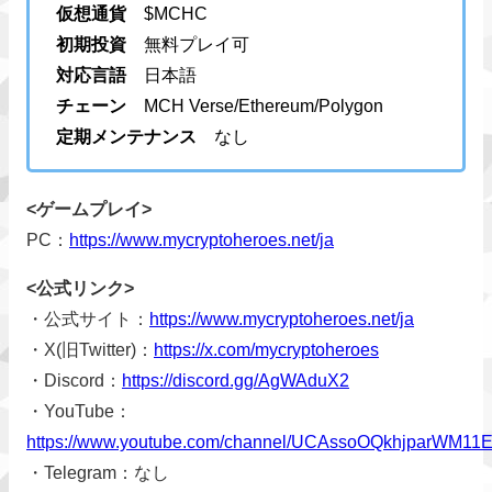
仮想通貨
$MCHC
初期投資
無料プレイ可
対応言語
日本語
チェーン
MCH Verse/Ethereum/Polygon
定期メンテナンス
なし
<ゲームプレイ>
PC：
https://www.mycryptoheroes.net/ja
<公式リンク>
・公式サイト：
https://www.mycryptoheroes.net/ja
・X(旧Twitter)：
https://x.com/mycryptoheroes
・Discord：
https://discord.gg/AgWAduX2
・YouTube：
https://www.youtube.com/channel/UCAssoOQkhjparWM11
・Telegram：なし