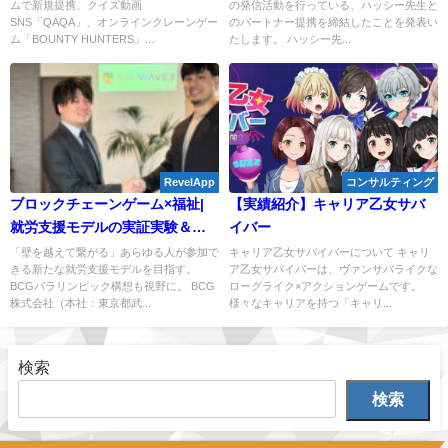
ムで新規提携、クイズ動画
の発信活動を行っている、ハッシー先生と
表！
SNS「QAQA」、オンラインクレーンゲー
のパートナー提携を締結したことを発表い
ム「BOUNTY HUNTERS」...
たします。 ハッシー先...
RevelApp
コンサルティング
ブロックチェーンゲーム×福祉|
【実績紹介】キャリア乙女サバ
就労支援モデルの実証実験＆
イバー
WAVE3社との業務提携を発表
「壁を越えて繋がる」あらゆる人が参加で
キャリア乙女サバイバーについて キャリ
きる新たな就労支援モデルを目指す。
ア乙女サバイバーは、ヴァンサバライクな
BCGパラリンピック構想も視野に。 BCG
ローグライク×アクションゲームです。
株式会社（本社：東京都武...
様々なキャリアを持つ「キャリ...
検索
検索