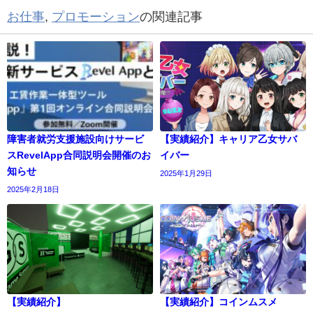
お仕事
,
プロモーション
の関連記事
障害者就労支援施設向けサービ
【実績紹介】キャリア乙女サバ
スRevelApp合同説明会開催のお
イバー
知らせ
2025年1月29日
2025年2月18日
【実績紹介】
【実績紹介】コインムスメ