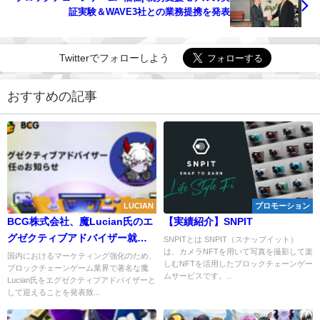
証実験＆WAVE3社との業務提携を発表
Twitterでフォローしよう
おすすめの記事
LUCIAN
プロモーション
BCG株式会社、魔Lucian氏のエ
【実績紹介】SNPIT
グゼクティブアドバイザー就任
SNPITとは SNPIT（スナップイット）
は、カメラNFTを用いて写真を撮影して楽
を発表
国内におけるマーケティング強化のため、
しむNFTを活用したブロックチェーンゲー
ブロックチェーンゲーム業界で著名な魔
ムサービスです。...
Lucian氏をエグゼクティブアドバイザーと
して迎えることを発表致...