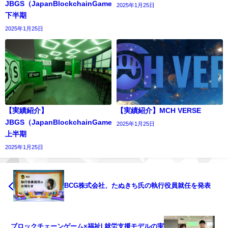
JBGS（JapanBlockchainGameSummit）
2025年1月25日
下半期
2025年1月25日
【実績紹介】
【実績紹介】MCH VERSE
JBGS（JapanBlockchainGameSummit）
2025年1月25日
上半期
2025年1月25日
BCG株式会社、たぬきち氏の執行役員就任を発表
ブロックチェーンゲーム×福祉| 就労支援モデルの実