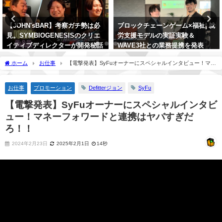
【JOHN'sBAR】考察ガチ勢は必
ブロックチェーンゲーム×福祉| 就
見。SYMBIOGENESISのクリエ
労支援モデルの実証実験＆
イティブディレクターが開発秘話
WAVE3社との業務提携を発表
や考察ネタをポロり…。【後編】
2024年2月28日
ホーム
お仕事
【電撃発表】SyFuオーナーにスペシャルインタビュー！マネ
2024年5月4日
ーフォワードと連携はヤバすぎだろ！！
お仕事
プロモーション
Defitterジョン
SyFu
【電撃発表】SyFuオーナーにスペシャルインタビ
ュー！マネーフォワードと連携はヤバすぎだ
ろ！！
2024年2月23日
2025年2月1日
14秒