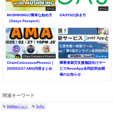
ゲーム
ゲーム
MUSHIKINGの簡単な始め方
OASYSの歩き方
（Oasys Passport）
Chain Colosseum Phoenix
RevelApp
ChainColosseumPhoenix｜
障害者就労支援施設向けサー
2025/02/27 AMA内容まとめ
ビスRevelApp合同説明会開
催のお知らせ
関連キーワード
Defitterジョン
SyFu