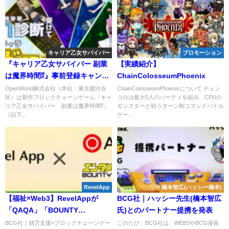
キャリア乙女サバイバー
プロモーション
『キャリア乙女サバイバー 副業
【実績紹介】
は魔界時間⁉』事前登録キャンペ
ChainColosseumPhoenix
ーン開始！
OpenWorld株式会社（本社：東京都渋谷
ChainColosseumPhoenixについて チェン
区）は新作ブロックチェーンゲーム『キャ
コロは最大5人のパーティを組み、CPUの
リア乙女サバイバー 副業は魔界時間⁉』
モンスターと戦うターン制コマンドバトル
（以下...
ゲー...
RevelApp
橋本智広(ハッシー橋本)
【福祉×Web3】RevelAppが
BCG社｜ハッシー先生(橋本智広
「QAQA」「BOUNTY
氏)とのパートナー提携を発表
HUNTERS」との業務提携を発
BCG社｜就労支援×ブロックチェーンゲー
このたび、BCG社は、WEB3やBCG漫画