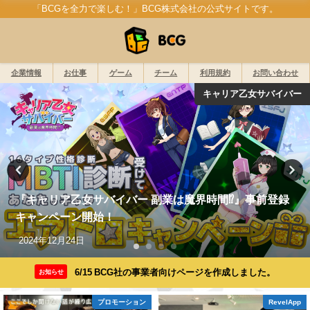
「BCGを全力で楽しむ！」BCG株式会社の公式サイトです。
企業情報
お仕事
ゲーム
チーム
利用規約
お問い合わせ
キャリア乙女サバイバー
『キャリア乙女サバイバー 副業は魔界時間⁉』事前登録
キャンペーン開始！
2024年12月24日
6/15 BCG社の事業者向けページを作成しました。
お知らせ
プロモーション
RevelApp