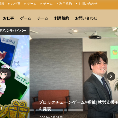
情報
お仕事
ゲーム
チーム
利用規約
お問い合わせ
お仕事
ゲーム
チーム
利用規約
お問い合わせ
ア乙女サバイバー
ブロックチェーンゲーム×福祉| 就労支援
！
を発表
2024年2月28日