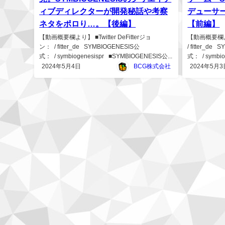
ィブディレクターが開発秘話や考察
デューサ
ネタをポロり…。【後編】
【前編】
【動画概要欄より】 ■Twitter DeFitterジョ
【動画概要欄より】
ン： / fitter_de SYMBIOGENESIS公
/ fitter_de
式： / symbiogenesispr ■SYMBIOGENESIS公...
式： / symbi
2024年5月4日
BCG株式会社
2024年5月3