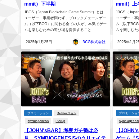
mmit）下半期
mmit）
JBGS（Japan Blockchain Game Summit）とは
JBGS（Japan
ユーザー・事業者問わず、ブロックチェーンゲー
ユーザー・事
ム（以下BCG）に関わる全ての人が、本気でゲー
ム（以下BC
ムを楽しむための遊び場を提供すること...
ムを楽しむた
2025年1月25日
BCG株式会社
2025年1月2
プロモーション
Defitterジョン
プロモーショ
symbiogenesis
Pickup
symbiogenesi
【JOHN'sBAR】考察ガチ勢は必
【JOHN
見。SYMBIOGENESISのクリエイテ
ゲーム『S