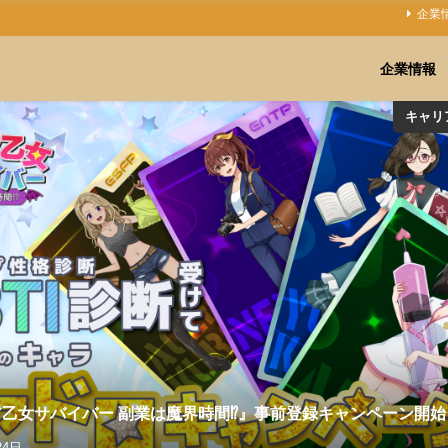
企業
企業情報
キャリ
乙女サバイバー 副業は魔界時間⁉』事前登録キャンペーン開始
24日