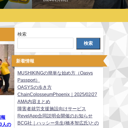
検索
検索
新着情報
MUSHIKINGの簡単な始め方（Oasys
Passport）
OASYSの歩き方
ChainColosseumPhoenix｜2025/02/27
AMA内容まとめ
障害者就労支援施設向けサービス
RevelApp合同説明会開催のお知らせ
催報
BCG社｜ハッシー先生(橋本智広氏)との
0人の