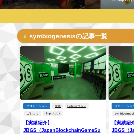
symbiogenesisの記事一覧
プロモーション
実績
Defitterジョン
プロモーショ
ゴショウ
キャリサバ
symbiogenesi
【実績紹介】
【実績紹
JBGS（JapanBlockchainGameSu
JBGS（Ja