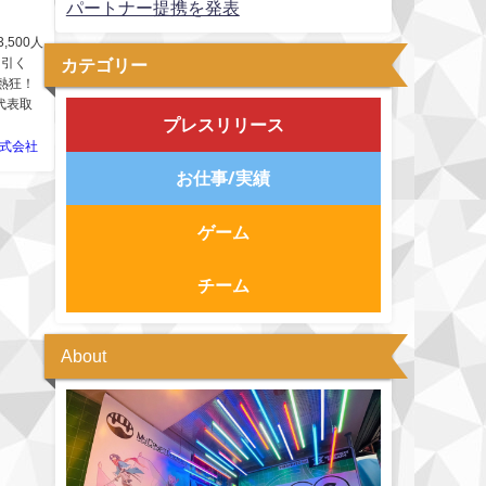
パートナー提携を発表
,500人
を引く
カテゴリー
熱狂！
代表取
プレスリリース
株式会社
お仕事/実績
ゲーム
チーム
About