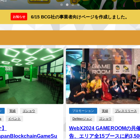
6/15 BCG社の事業者向けページを作成しました。
お知らせ
ン
実績
ゴショウ
プロモーション
実績
プレスリリース
s
イベント
Defitterジョン
ゴショウ
介】
WebX2024 GAMEROOMの共
panBlockchainGameSu
告、エリア全15ブースに約3,50