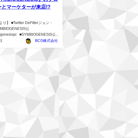
ーとマーケターが来店!?
 ■Twitter DeFitterジョン：
 SYMBIOGENESIS公
ogenesispr ■SYMBIOGENESIS公...
日
BCG株式会社