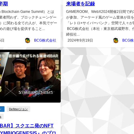
上半期
来場者を記録
 Blockchain Game Summit）とは
GAMEROOM、WebX2024開催2日間で約3
業者問わず、ブロックチェーンゲー
が参加、アーケード風のゲーム筐体が目
G）に関わる全ての人が、本気でゲー
「レトロ×サイバーパンク」空間で人々が
めの遊び場を提供すること...
BCG株式会社（本社：東京都武蔵野市、
締役社...
5日
BCG株式会社
2024年9月19日
BCG
ン
Defitterジョン
s
'sBAR】スクエニ発のNFT
YMBIOGENESIS』のプロ