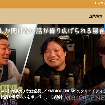
企業
企業情報
'sBAR】考察ガチ勢は必見。SYMBIOGENESISのクリエイテ
発秘話や考察ネタをポロり…。【後編】
日