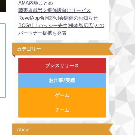
AMA内容まとめ
障害者就労支援施設向けサービス
RevelApp合同説明会開催のお知らせ
BCG社｜ハッシー先生(橋本智広氏)との
パートナー提携を発表
カテゴリー
プレスリリース
お仕事/実績
ゲーム
チーム
About