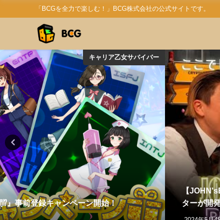
「BCGを全力で楽しむ！」BCG株式会社の公式サイトです。
キャリア乙女サバイバー
【JOHN
間⁉』事前登録キャンペーン開始！
ターが開
2024年5月4