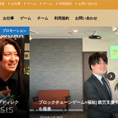
情報
お仕事
ゲーム
チーム
利用規約
お問い合わせ
お仕事
ゲーム
チーム
利用規約
お問い合わせ
プロモーション
ィブディレク
ブロックチェーンゲーム×福祉| 就労支援
を発表
2024年2月28日