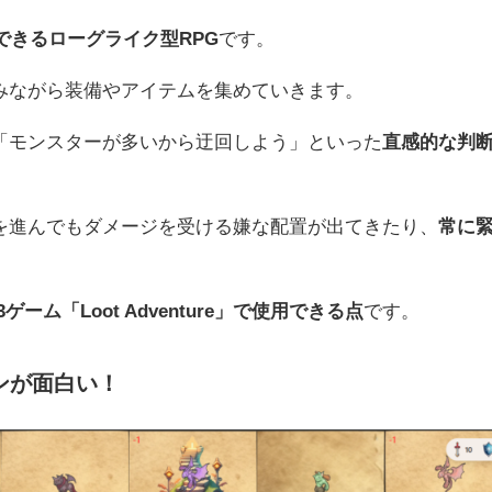
できるローグライク型RPG
です。
みながら装備やアイテムを集めていきます。
「モンスターが多いから迂回しよう」といった
直感的な判
を進んでもダメージを受ける嫌な配置が出てきたり、
常に
ーム「Loot Adventure」で使用できる点
です。
ンが面白い！