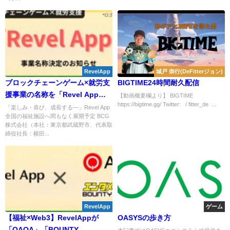
RevelApp
城戸 崇行(DeFitterジョン)
ブロックチェーンゲーム×就労支
BIGTIME24時間耐久配信
援事業の名称を「Revel App」
【動画概要欄より】 BIGTIME
https://bigtime.gg/ Twitter: / fitter_de ...
に決定！
「楽しみ・喜び、成長する―」Revel App
全国の福祉施設へ間もなく展開予定 BCG
株式会社（本社：東京都武蔵野市、代表取
締役社長：横田...
RevelApp
ゲーム
【福祉×Web3】RevelAppが
OASYSの歩き方
「QAQA」「BOUNTY