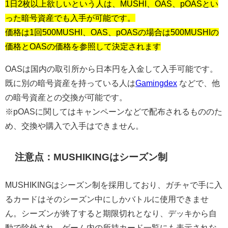
1日2枚以上欲しいという人は、MUSHI、OAS、pOASとい
った暗号資産でも入手が可能です。
価格は1回500MUSHI、OAS、pOASの場合は500MUSHIの
価格とOASの価格を参照して決定されます
OASは国内の取引所から日本円を入金して入手可能です。
既に別の暗号資産を持っている人は
Gamingdex
などで、他
の暗号資産との交換が可能です。
※pOASに関してはキャンペーンなどで配布されるもののた
め、交換や購入で入手はできません。
注意点：MUSHIKINGはシーズン制
MUSHIKINGはシーズン制を採用しており、ガチャで手に入
るカードはそのシーズン中にしかバトルに使用できませ
ん。シーズンが終了すると期限切れとなり、デッキから自
動で除外され、ゲーム内の所持カード一覧にも表示されな