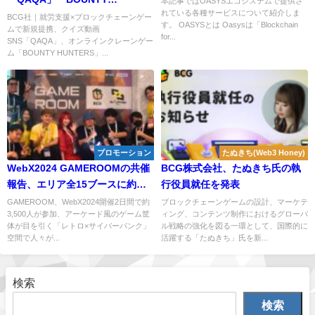
本記事ではOASYSエコシステムで提供さ
れている各種サービスについて紹介しま
HUNTERS」との業務提携を発
BCG社｜就労支援×ブロックチェーンゲー
す。 OASYSとは Oasysは「Blockchain
ムで新規提携、クイズ動画
表！
for...
SNS「QAQA」、オンラインクレーンゲー
ム「BOUNTY HUNTERS」...
プロモーション
たぬきち(Web3 Honey)
WebX2024 GAMEROOMの共催
BCG株式会社、たぬきち氏の執
報告、エリア全15ブースに約
行役員就任を発表
3,500人の来場者を記録
GAMEROOM、WebX2024開催2日間で約
ブロックチェーンゲームの設計、マーケテ
3,500人が参加、アーケード風のゲーム筐
ィング、コンテンツ制作におけるグローバ
体が目を引く「レトロ×サイバーパンク」
ル戦略の強化を図る一環として、国際的に
空間で人々が...
活躍する「たぬきち」氏を新...
検索
検索