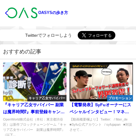
OASYSの歩き方
Twitterでフォローしよう
おすすめの記事
キャリア乙女サバイバー
プロモーション
『キャリア乙女サバイバー 副業
【電撃発表】SyFuオーナーにス
は魔界時間⁉』事前登録キャンペ
ペシャルインタビュー！マネー
ーン開始！
フォワードと連携はヤバすぎだ
OpenWorld株式会社（本社：東京都渋谷
【動画概要欄より】 Twitter: / fitter_de
区）は新作ブロックチェーンゲーム『キャ
■Syfu公式アカウント / syfujapan ■対談
ろ！！
リア乙女サバイバー 副業は魔界時間⁉』
させて...
（以下...