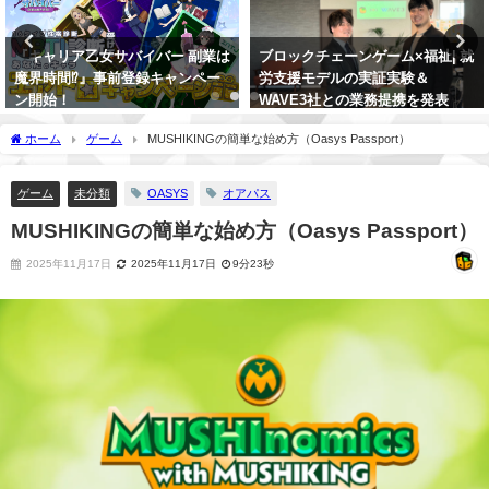
ブロックチェーンゲーム×福祉| 就
【JOHN'sBAR】考察ガチ勢は必
労支援モデルの実証実験＆
見。SYMBIOGENESISのクリエ
WAVE3社との業務提携を発表
イティブディレクターが開発秘話
や考察ネタをポロり…。【後編】
2024年2月28日
ホーム
ゲーム
MUSHIKINGの簡単な始め方（Oasys Passport）
2024年5月4日
ゲーム
未分類
OASYS
オアパス
MUSHIKINGの簡単な始め方（Oasys Passport）
2025年11月17日
2025年11月17日
9分23秒