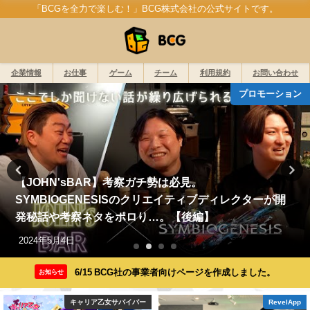
「BCGを全力で楽しむ！」BCG株式会社の公式サイトです。
企業情報
お仕事
ゲーム
チーム
利用規約
お問い合わせ
キャリア乙女サバイバー
『キャリア乙女サバイバー 副業は魔界時間⁉』事前登録
キャンペーン開始！
2024年12月24日
6/15 BCG社の事業者向けページを作成しました。
お知らせ
RevelApp
プロモーション