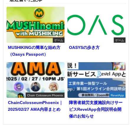
ゲーム
ゲーム
MUSHIKINGの簡単な始め方
OASYSの歩き方
（Oasys Passport）
Chain Colosseum Phoenix
RevelApp
ChainColosseumPhoenix｜
障害者就労支援施設向けサー
2025/02/27 AMA内容まとめ
ビスRevelApp合同説明会開
催のお知らせ