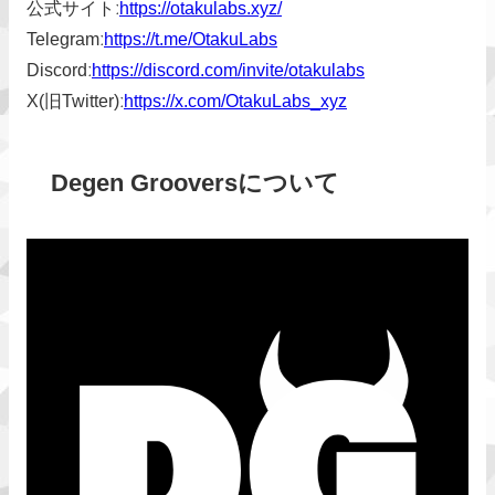
公式サイトː
https://otakulabs.xyz/
Telegramː
https://t.me/OtakuLabs
Discordː
https://discord.com/invite/otakulabs
X(旧Twitter)ː
https://x.com/OtakuLabs_xyz
Degen Grooversについて