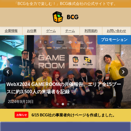
「BCGを全力で楽しむ！」BCG株式会社の公式サイトです。
企業情報
お仕事
ゲーム
チーム
利用規約
お問い合わせ
プロモーション
WebX2024 GAMEROOMの共催報告、エリア全15ブー
スに約3,500人の来場者を記録
2024年9月19日
6/15 BCG社の事業者向けページを作成しました。
お知らせ