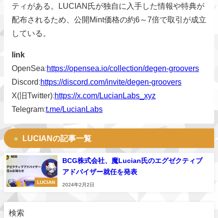
ティがある。LUCIAN氏が独自に入手した情報や特典が
配布されるため、公開Mint価格の約6～7倍で取引が成立
している。
link
OpenSeaː
https://opensea.io/collection/degen-groovers
Discordː
https://discord.com/invite/degen-groovers
X(旧Twitter)ː
https://x.com/LucianLabs_xyz
Telegramː
t.me/LucianLabs
LUCIANの記事一覧
BCG株式会社、魔Lucian氏のエグゼクティブ
アドバイザー就任を発表
LUCIAN
2024年2月2日
検索