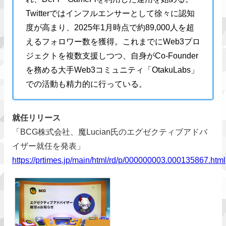
Twitterではインフルエンサーとして徐々に認知
度が高まり、2025年1月時点で約89,000人を超
えるフォロワー数を獲得。これまでにWeb3プロ
ジェクトを複数支援しつつ、自身がCo-Founder
を務める大手Web3コミュニティ「OtakuLabs」
での活動も精力的に行っている。
就任リリース
「BCG株式会社、魔Lucian氏のエグゼクティブアドバ
イザー就任を発表」
https://prtimes.jp/main/html/rd/p/000000003.000135867.html