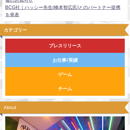
BCG社｜ハッシー先生(橋本智広氏)とのパートナー提携
を発表
カテゴリー
プレスリリース
お仕事/実績
ゲーム
チーム
About