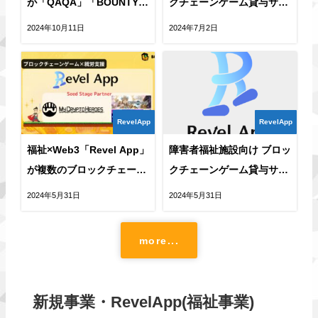
が「QAQA」「BOUNTY
クチェーンゲーム貸与サー
HUNTERS」との業務提携
ビス「RevelApp」正式に
2024年10月11日
2024年7月2日
を発表！
施設向けサービス展開を開
始
RevelApp
RevelApp
福祉×Web3「Revel App」
障害者福祉施設向け ブロッ
が複数のブロックチェーン
クチェーンゲーム貸与サー
ゲームとパートナーシップ
ビス「RevelApp」のロゴ
2024年5月31日
2024年5月31日
締結を発表！
デザインが決定
more...
新規事業・RevelApp(福祉事業)