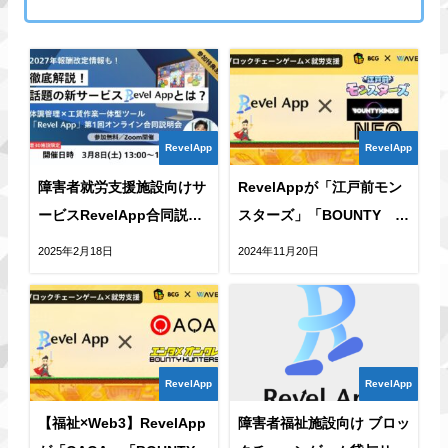
RevelApp
RevelApp
障害者就労支援施設向けサ
RevelAppが「江戸前モン
ービスRevelApp合同説明
スターズ」「BOUNTY
会開催のお知らせ
KINDS」「NEO NFT
2025年2月18日
2024年11月20日
PROJECT」と業務提携
RevelApp
RevelApp
【福祉×Web3】RevelApp
障害者福祉施設向け ブロッ