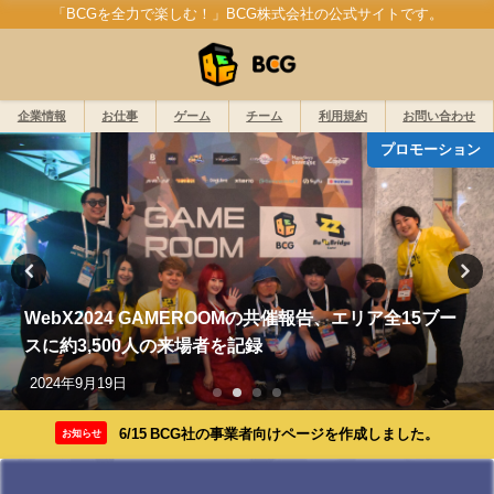
「BCGを全力で楽しむ！」BCG株式会社の公式サイトです。
企業情報
お仕事
ゲーム
チーム
利用規約
お問い合わせ
プロモーション
WebX2024 GAMEROOMの共催報告、エリア全15ブー
スに約3,500人の来場者を記録
2024年9月19日
6/15 BCG社の事業者向けページを作成しました。
お知らせ