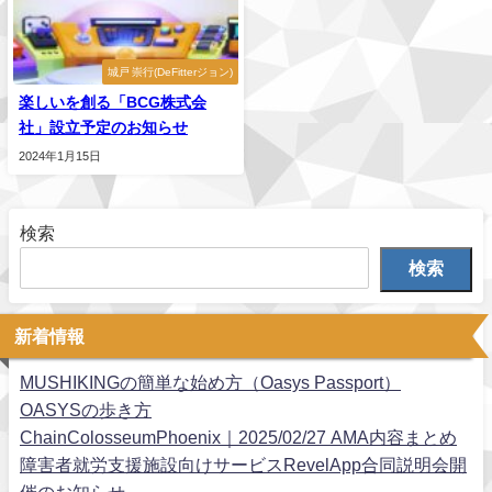
城戸 崇行(DeFitterジョン)
楽しいを創る「BCG株式会
社」設立予定のお知らせ
2024年1月15日
検索
検索
新着情報
MUSHIKINGの簡単な始め方（Oasys Passport）
OASYSの歩き方
ChainColosseumPhoenix｜2025/02/27 AMA内容まとめ
障害者就労支援施設向けサービスRevelApp合同説明会開
催のお知らせ