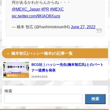
何があるかわからんからね・・・
@MEXC_Japan
#PR
#MEXC
pic.twitter.com/9KIAO8Xuzg
— 橋本 智広 (@hashimotosan84)
June 27, 2022
橋本智広(ハッシー橋本)の記事一覧
BCG社｜ハッシー先生(橋本智広氏)とのパート
ナー提携を発表
橋本智広(ハッシー
2025年2月5日
橋本)
検索
検索