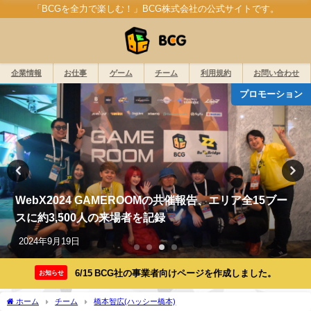
「BCGを全力で楽しむ！」BCG株式会社の公式サイトです。
企業情報
お仕事
ゲーム
チーム
利用規約
お問い合わせ
プロモーション
WebX2024 GAMEROOMの共催報告、エリア全15ブー
スに約3,500人の来場者を記録
2024年9月19日
6/15 BCG社の事業者向けページを作成しました。
お知らせ
ホーム
チーム
橋本智広(ハッシー橋本)