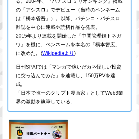
る。2004年、『パチスロ ミリオンキング』掲載
の「アシスロ」でデビュー（当時のペンネーム
は「橋本省吾」）。以降、パチンコ・パチスロ
雑誌を中心に連載や読切作品を発表。
2015年より連載を開始した『中間管理録トネガ
ワ』を機に、ペンネームを本名の「橋本智広」
に改めた。(
Wikipediaより
)
日刊SPA!では「マンガで稼いだカネ怪しい投資
に突っ込んでみた」を連載し、150万PVを達
成。
「日本で唯一のクリプト漫画家」としてWeb3業
界の激動を執筆している。