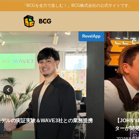
「BCGを全力で楽しむ！」BCG株式会社の公式サイトです。
RevelApp
モデルの実証実験＆WAVE3社との業務提携
【JOHN
ターが開
2024年5月4