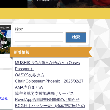
バイバー
検索
検索
 副業
ャンペ
新着情報
MUSHIKINGの簡単な始め方（Oasys
Passport）
OASYSの歩き方
ChainColosseumPhoenix｜2025/02/27
AMA内容まとめ
障害者就労支援施設向けサービス
式会社
RevelApp合同説明会開催のお知らせ
BCG社｜ハッシー先生(橋本智広氏)との