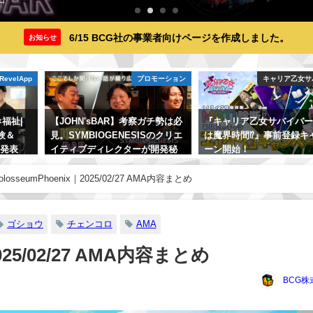
6/15 BCG社の事業者向けページを作成しました。
お知らせ
RevelApp
プロモーション
キャリア乙女サ
福祉|
【JOHN'sBAR】考察ガチ勢は必
『キャリア乙女サバイバー
験＆
見。SYMBIOGENESISのクリエ
は魔界時間⁉』事前登録キ
を発表
イティブディレクターが開発秘
ーン開始！
話や考察ネタをポロり…。【後
2024年12月24日
編】
ColosseumPhoenix｜2025/02/27 AMA内容まとめ
2024年5月4日
ゴショウ
チェンコロ
AMA
2025/02/27 AMA内容まとめ
BCG株