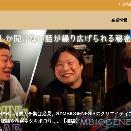
企業
企業情報
'sBAR】考察ガチ勢は必見。SYMBIOGENESISのクリエイテ
発秘話や考察ネタをポロり…。【後編】
日