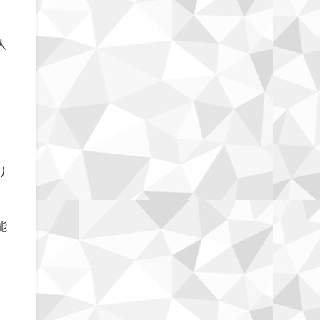
人
り
能