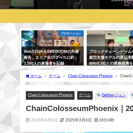
プロモーション
WebX2024 GAMEROOMの共催
ブロックチェーンゲーム×
報告、エリア全15ブースに約
就労支援モデルの実証実
3,500人の来場者を記録
WAVE3社との業務提携
2024年9月19日
2024年2月28日
ホーム
ゲーム
Chain Colosseum Phoenix
Chain
Chain Colosseum Phoenix
ゲーム
Defitterジョン
ChainColosseumPhoenix｜
2025年3月6日
2025年3月6日
18分4秒