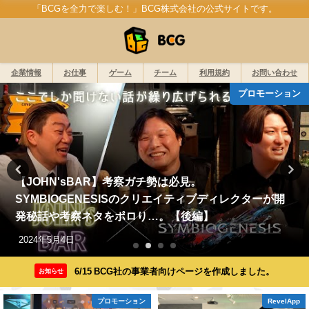
「BCGを全力で楽しむ！」BCG株式会社の公式サイトです。
企業情報
お仕事
ゲーム
チーム
利用規約
お問い合わせ
プロモーション
【JOHN'sBAR】考察ガチ勢は必見。
SYMBIOGENESISのクリエイティブディレクターが開
発秘話や考察ネタをポロり…。【後編】
2024年5月4日
6/15 BCG社の事業者向けページを作成しました。
お知らせ
プロモーション
RevelApp