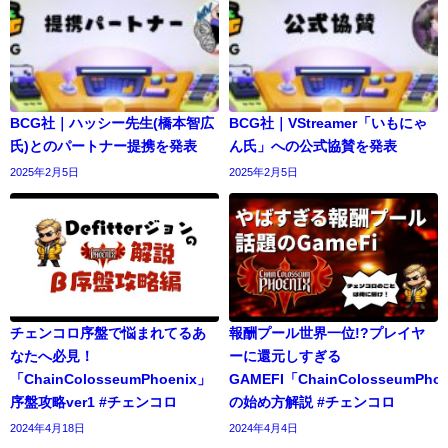
BCG社｜ハッシー先生(橋本智広
BCG社｜VStreamer「いもにゃ
氏)とのパートナー提携を発表
ん氏」への公式協賛を発表
2025年2月5日
2025年2月5日
チェンコロ序盤で悩まれてるあ
報酬プール世界一位!?プレイヤ
なたへ必見！
ーに還元しすぎる
「ChainColosseumPhoenix」
GAMEFI「ChainColosseumPho
序盤攻略ver1 #チェンコロ
の始め方解説 #チェンコロ
2024年4月18日
2024年4月4日