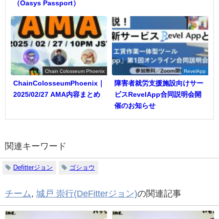
（Oasys Passport）
Chain Colosseum Phoenix
RevelApp
ChainColosseumPhoenix｜
障害者就労支援施設向けサー
2025/02/27 AMA内容まとめ
ビスRevelApp合同説明会開
催のお知らせ
関連キーワード
Defitterジョン
ゴショウ
チーム
,
城戸 崇行(DeFitterジョン)
の関連記事