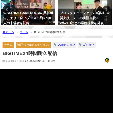
WebX2024 GAMEROOMの共催報
ブロックチェーンゲーム×福祉| 就
告、エリア全15ブースに約3,500
労支援モデルの実証実験＆
人の来場者を記録
WAVE3社との業務提携を発表
2024年9月19日
2024年2月28日
ホーム
チーム
BIGTIME24時間耐久配信
チーム
城戸 崇行(DeFitterジョン)
Defitterジョン
ゴショウ
BIGTIME24時間耐久配信
2024年1月30日
2025年2月1日
10秒