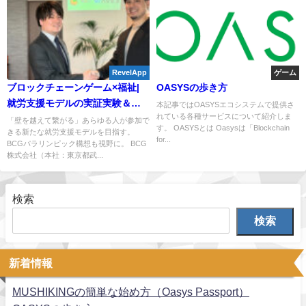
RevelApp
ゲーム
ブロックチェーンゲーム×福祉|
OASYSの歩き方
就労支援モデルの実証実験＆
本記事ではOASYSエコシステムで提供さ
れている各種サービスについて紹介しま
WAVE3社との業務提携を発表
「壁を越えて繋がる」あらゆる人が参加で
す。 OASYSとは Oasysは「Blockchain
きる新たな就労支援モデルを目指す。
for...
BCGパラリンピック構想も視野に。 BCG
株式会社（本社：東京都武...
検索
検索
新着情報
MUSHIKINGの簡単な始め方（Oasys Passport）