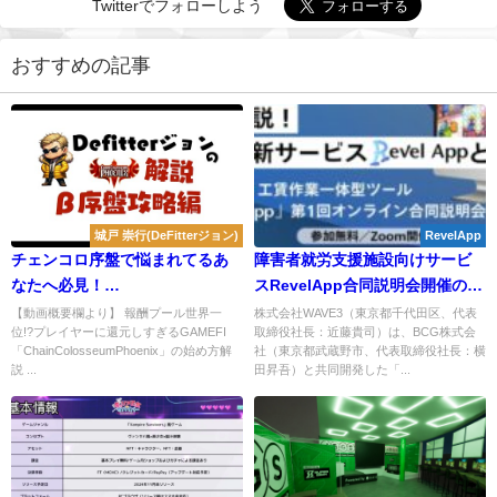
Twitterでフォローしよう
おすすめの記事
城戸 崇行(DeFitterジョン)
RevelApp
チェンコロ序盤で悩まれてるあ
障害者就労支援施設向けサービ
なたへ必見！
スRevelApp合同説明会開催のお
「ChainColosseumPhoenix」
知らせ
【動画概要欄より】 報酬プール世界一
株式会社WAVE3（東京都千代田区、代表
位!?プレイヤーに還元しすぎるGAMEFI
取締役社長：近藤貴司）は、BCG株式会
序盤攻略ver1 #チェンコロ
「ChainColosseumPhoenix」の始め方解
社（東京都武蔵野市、代表取締役社長：横
説 ...
田昇吾）と共同開発した「...