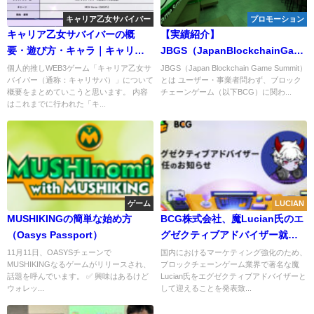
キャリア乙女サバイバー
プロモーション
キャリア乙女サバイバーの概
【実績紹介】
要・遊び方・キャラ｜キャリサ
JBGS（JapanBlockchainGame
バ通信まとめ
下半期
個人的推しWEB3ゲーム「キャリア乙女サ
JBGS（Japan Blockchain Game Summit）
バイバー（通称：キャリサバ）」について
とは ユーザー・事業者問わず、ブロック
概要をまとめていこうと思います。 内容
チェーンゲーム（以下BCG）に関わ...
はこれまでに行われた「キ...
ゲーム
LUCIAN
MUSHIKINGの簡単な始め方
BCG株式会社、魔Lucian氏のエ
（Oasys Passport）
グゼクティブアドバイザー就任
を発表
11月11日、OASYSチェーンで
国内におけるマーケティング強化のため、
MUSHIKINGなるゲームがリリースされ、
ブロックチェーンゲーム業界で著名な魔
話題を呼んでいます。 ✅ 興味はあるけど
Lucian氏をエグゼクティブアドバイザーと
ウォレッ...
して迎えることを発表致...