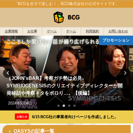
「BCGを全力で楽しむ！」BCG株式会社の公式サイトです。
企業情報
お仕事
ゲーム
チーム
利用規約
お問い合わせ
プロモーション
【JOHN'sBAR】考察ガチ勢は必見。
SYMBIOGENESISのクリエイティブディレクターが開
発秘話や考察ネタをポロり…。【後編】
2024年5月4日
6/15 BCG社の事業者向けページを作成しました。
お知らせ
OASYSの記事一覧