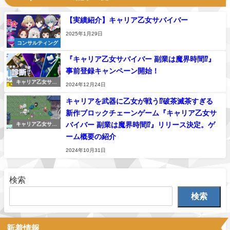
【実績紹介】キャリア乙女サバイバー
2025年1月29日
コンサルティング
『キャリア乙女サバイバー 副業は魔界時間⁉』
事前登録キャンペーン開始！
キャリア乙女サバ
2024年12月24日
イバー
キャリアを武器に乙女が戦う⁉破茶滅茶すぎる
新作ブロックチェーンゲーム『キャリア乙女サ
バイバー 副業は魔界時間⁉』リリース決定。ゲ
キャリア乙女サバ
イバー
ーム概要の紹介
2024年10月31日
検索
検索
新着情報