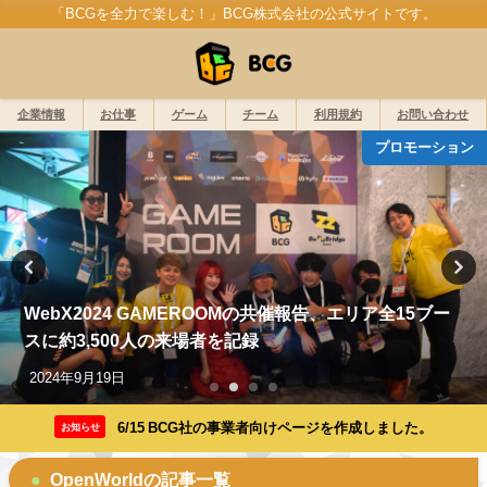
「BCGを全力で楽しむ！」BCG株式会社の公式サイトです。
企業情報
お仕事
ゲーム
チーム
利用規約
お問い合わせ
プロモーション
WebX2024 GAMEROOMの共催報告、エリア全15ブー
スに約3,500人の来場者を記録
2024年9月19日
6/15 BCG社の事業者向けページを作成しました。
お知らせ
OpenWorldの記事一覧