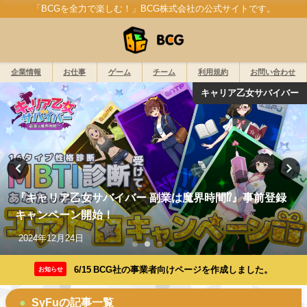
「BCGを全力で楽しむ！」BCG株式会社の公式サイトです。
企業情報
お仕事
ゲーム
チーム
利用規約
お問い合わせ
キャリア乙女サバイバー
『キャリア乙女サバイバー 副業は魔界時間⁉』事前登録
キャンペーン開始！
2024年12月24日
6/15 BCG社の事業者向けページを作成しました。
お知らせ
SyFuの記事一覧