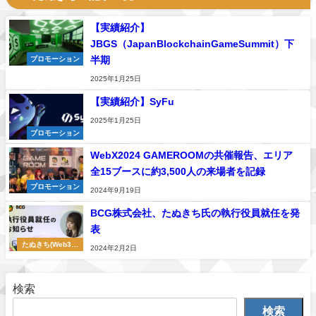
【実績紹介】
JBGS（JapanBlockchainGameSummit）下
半期
プロモーション
2025年1月25日
【実績紹介】SyFu
2025年1月25日
プロモーション
WebX2024 GAMEROOMの共催報告、エリア
全15ブースに約3,500人の来場者を記録
プロモーション
2024年9月19日
BCG株式会社、たぬきち氏の執行役員就任を発
表
たぬきち(Web3 H
2024年2月2日
oney)
検索
検索