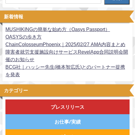
新着情報
MUSHIKINGの簡単な始め方（Oasys Passport）
OASYSの歩き方
ChainColosseumPhoenix｜2025/02/27 AMA内容まとめ
障害者就労支援施設向けサービスRevelApp合同説明会開
催のお知らせ
BCG社｜ハッシー先生(橋本智広氏)とのパートナー提携
を発表
カテゴリー
プレスリリース
お仕事/実績