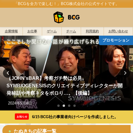
「BCGを全力で楽しむ！」BCG株式会社の公式サイトです。
企業情報
お仕事
ゲーム
チーム
利用規約
お問い合わせ
プロモーション
【JOHN'sBAR】考察ガチ勢は必見。
SYMBIOGENESISのクリエイティブディレクターが開
発秘話や考察ネタをポロり…。【後編】
2024年5月4日
6/15 BCG社の事業者向けページを作成しました。
お知らせ
たぬきちの記事一覧